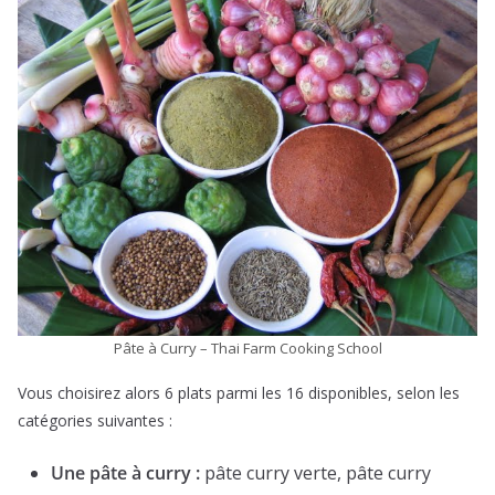
Pâte à Curry – Thai Farm Cooking School
Vous choisirez alors 6 plats parmi les 16 disponibles, selon les
catégories suivantes :
Une pâte à curry :
pâte curry verte, pâte curry