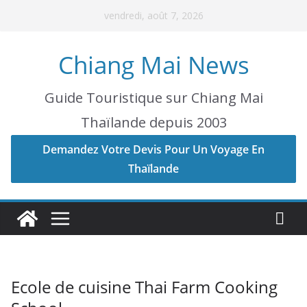
Skip
vendredi, août 7, 2026
to
content
Chiang Mai News
Guide Touristique sur Chiang Mai
Thaïlande depuis 2003
Demandez Votre Devis Pour Un Voyage En
Thaïlande
Ecole de cuisine Thai Farm Cooking