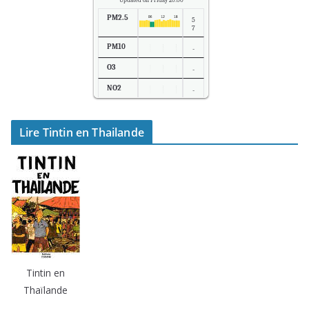
Updated on Friday 20:00
PM2.5
5
7
PM10
-
O3
-
NO2
-
SO2
-
Lire Tintin en Thailande
Temp.
2
6
Tintin en
Thaïlande