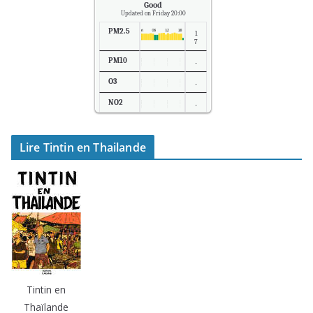
Good
Updated on Friday 20:00
PM2.5
1
7
PM10
-
O3
-
NO2
-
SO2
-
Lire Tintin en Thailande
Temp.
2
6
Tintin en
Thaïlande