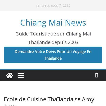
Skip
vendredi, août 7, 2026
to
content
Chiang Mai News
Guide Touristique sur Chiang Mai
Thaïlande depuis 2003
Demandez Votre Devis Pour Un Voyage En
Thaïlande
Ecole de Cuisine Thaïlandaise Aroy