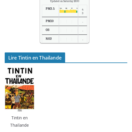
Updated on Saturday 18:00
PM2.5
4
3
PM10
-
O3
-
NO2
-
SO2
-
Lire Tintin en Thailande
Temp.
2
5
Tintin en
Thaïlande