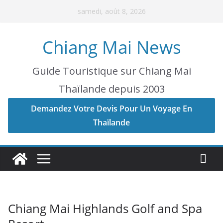
Skip
samedi, août 8, 2026
to
content
Chiang Mai News
Guide Touristique sur Chiang Mai
Thaïlande depuis 2003
Demandez Votre Devis Pour Un Voyage En
Thaïlande
Chiang Mai Highlands Golf and Spa