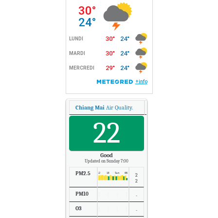
Chiang Mai
Air Quality.
22
Good
Updated on Sunday 7:00
PM2.5
2
2
PM10
-
O3
-