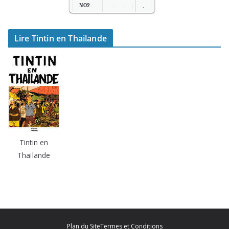
NO2
-
SO2
-
Lire Tintin en Thailande
Temp.
2
4
Tintin en
Thaïlande
Plan du Site
Termes et Conditions