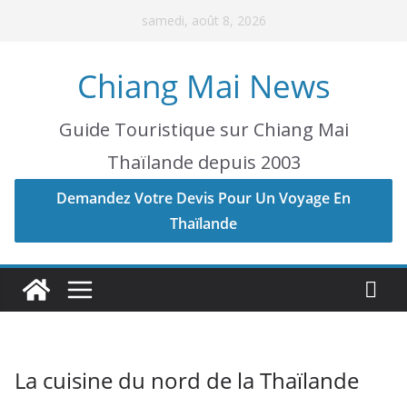
Skip
samedi, août 8, 2026
to
content
Chiang Mai News
Guide Touristique sur Chiang Mai
Thaïlande depuis 2003
Demandez Votre Devis Pour Un Voyage En
Thaïlande
La cuisine du nord de la Thaïlande