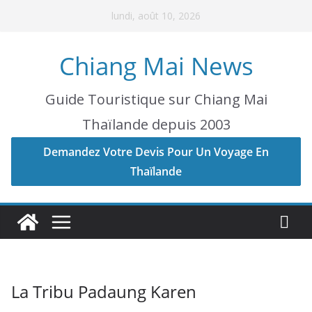
Skip
lundi, août 10, 2026
to
content
Chiang Mai News
Guide Touristique sur Chiang Mai
Thaïlande depuis 2003
Demandez Votre Devis Pour Un Voyage En
Thaïlande
La Tribu Padaung Karen