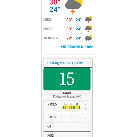
Chiang Mai
Air Quality.
15
Good
Updated on Sunday 16:00
PM2.5
1
5
PM10
-
O3
-
NO2
-