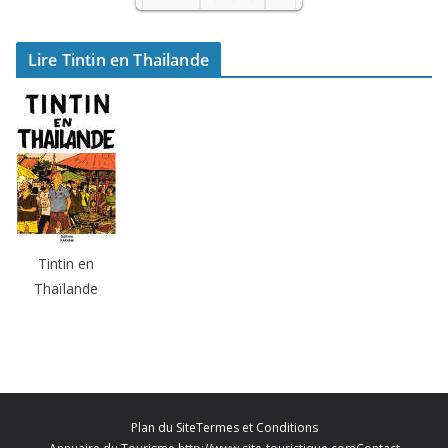
SO2
-
Lire Tintin en Thailande
Temp.
2
9
Tintin en
Thaïlande
Plan du Site
Termes et Conditions