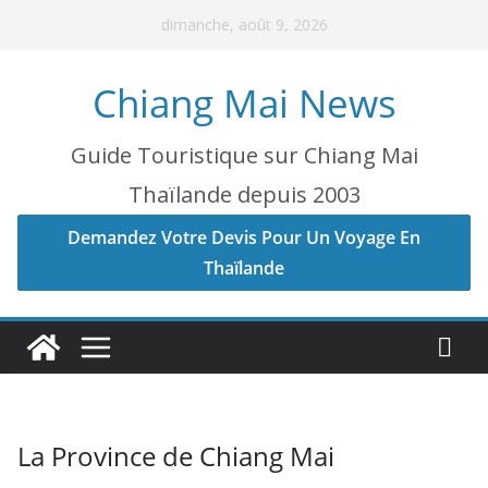
Skip
dimanche, août 9, 2026
to
content
Chiang Mai News
Guide Touristique sur Chiang Mai
Thaïlande depuis 2003
Demandez Votre Devis Pour Un Voyage En
Thaïlande
La Province de Chiang Mai