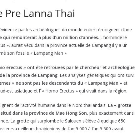
e Pre Lanna Thai
en évidence par les archéologues du monde entier témoignent d’une
 qui remonterait à plus d’un million d’années
. L’hominidé le
us », aurait vécu dans la province actuelle de Lampang il y a un
ommé son fossile « Lampang Man ».
o erectus » ont été retrouvés par le chercheur et archéologue
 de la province de Lampang
. Les analyses génétiques qui ont suivi
ernes » ne sont pas les descendants du « Lampang Man »
et
ud-est asiatique et l’ « Homo Erectus » qui vivait dans la région.
gnent de l’activité humaine dans le Nord thaïlandais.
La « grotte
ue situé dans la province de Mae Hong Son
, plus exactement dans
ande. La grotte qui surplombe le Salouen s’élève à quelque 650
seurs-cueilleurs hoabinhiens de l’an 9 000 à l’an 5 500 avant