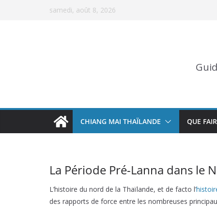
Skip
samedi, août 8, 2026
to
content
Guid
CHIANG MAI THAÏLANDE
QUE FAIR
La Période Pré-Lanna dans le N
L’histoire du nord de la Thaïlande, et de facto l’
histoi
des rapports de force entre les nombreuses principau