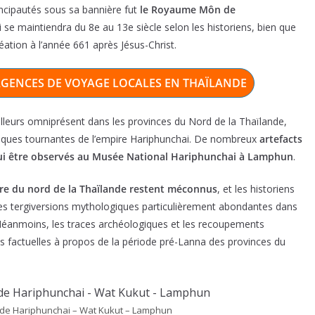
ncipautés sous sa bannière fut
le Royaume Môn de
se maintiendra du 8e au 13e siècle selon les historiens, bien que
éation à l’année 661 après Jésus-Christ.
’AGENCES DE VOYAGE LOCALES EN THAÏLANDE
’ailleurs omniprésent dans les provinces du Nord de la Thaïlande,
ques tournantes de l’empire Hariphunchai. De nombreux
artefacts
hui être observés au Musée National Hariphunchai à Lamphun
.
ire du nord de la Thaïlande restent méconnus
, et les historiens
 des tergiversions mythologiques particulièrement abondantes dans
. Néanmoins, les traces archéologiques et les recoupements
s factuelles à propos de la période pré-Lanna des provinces du
iode Hariphunchai – Wat Kukut – Lamphun