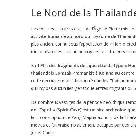
Le Nord de la Thailand
Les fossiles et autres outils de l’Âge de Pierre mis 
activité humaine au nord du royaume de Thaïlande
plus ancien, connu sous l’appellation de « Homo erect
million d’années. Les archéologues ont d’ailleurs n
En 1999,
des fragments de squelette de type « Hom
thaïlandais Somsak Pramankit à Ko Kha au centre
cette découverte ont démontré que
les Thaïs « mod
qu’il n’y pas aucun lien génétique entres migrants du S
De nombreux vestiges de la période néolithique témoi
de l’Esprit » (Spirit Cave) est un site archéologiq
la circonscription de Pang Mapha au nord de la Thaïl
mètres et fut vraisemblablement occupée par des chas
Jésus-Christ.