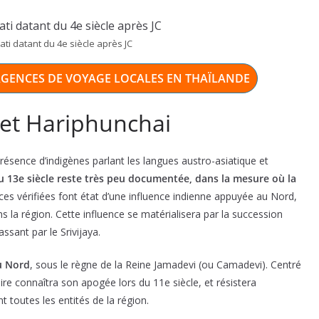
i datant du 4e siècle après JC
’AGENCES DE VOYAGE LOCALES EN THAÏLANDE
 et Hariphunchai
ésence d’indigènes parlant les langues austro-asiatique et
au 13e siècle reste très peu documentée, dans la mesure où la
aces vérifiées font état d’une influence indienne appuyée au Nord,
 la région. Cette influence se matérialisera par la succession
ssant par le Srivijaya.
au Nord
, sous le règne de la Reine Jamadevi (ou Camadevi). Centré
pire connaîtra son apogée lors du 11e siècle, et résistera
toutes les entités de la région.