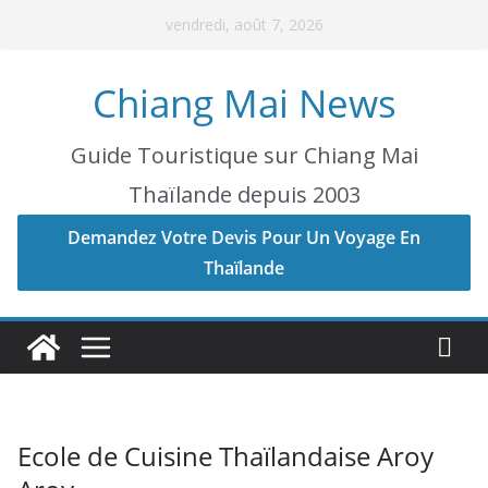
Skip
vendredi, août 7, 2026
to
content
Chiang Mai News
Guide Touristique sur Chiang Mai
Thaïlande depuis 2003
Demandez Votre Devis Pour Un Voyage En
Thaïlande
Ecole de Cuisine Thaïlandaise Aroy