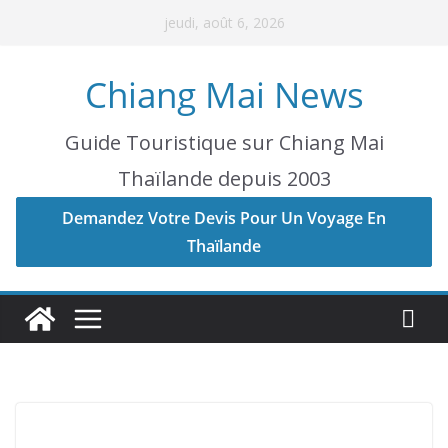
Skip
jeudi, août 6, 2026
to
content
Chiang Mai News
Guide Touristique sur Chiang Mai
Thaïlande depuis 2003
Demandez Votre Devis Pour Un Voyage En
Thaïlande