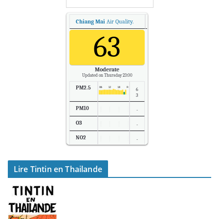
Chiang Mai
Air Quality.
63
Moderate
Updated on Thursday 23:00
PM2.5
6
3
PM10
-
O3
-
NO2
-
SO2
-
Lire Tintin en Thailande
Temp.
2
8